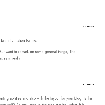
respuesta
rtant information for me.
. But want to remark on some general things, The
cles is really
respuesta
iting abilities and also with the layout for your blog. Is this
our self? Anyway stay up the nice quality writing, it is