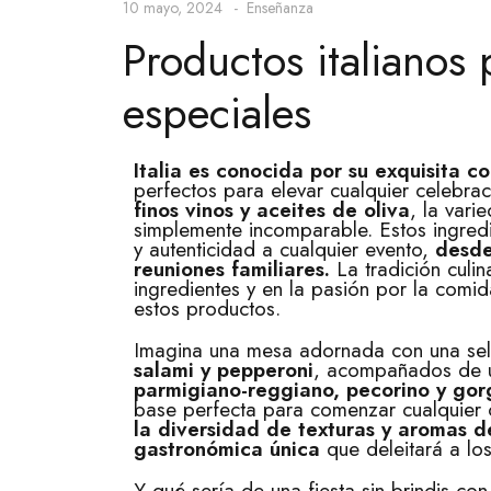
10 mayo, 2024
Enseñanza
Productos italianos
especiales
Italia es conocida por su exquisita c
perfectos para elevar cualquier celebra
finos vinos y aceites de oliva
, la vari
simplemente incomparable. Estos ingred
y autenticidad a cualquier evento,
desde
reuniones familiares.
La tradición culin
ingredientes y en la pasión por la com
estos productos.
Imagina una mesa adornada con una sel
salami y pepperoni
, acompañados de u
parmigiano-reggiano, pecorino y gor
base perfecta para comenzar cualquier c
la diversidad de texturas y aromas d
gastronómica única
que deleitará a lo
Y qué sería de una fiesta sin brindis co