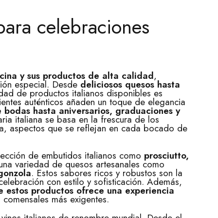
 para celebraciones
ocina y sus productos de alta calidad
,
ción especial. Desde
deliciosos quesos
hasta
edad de productos italianos disponibles es
ientes auténticos añaden un toque de elegancia
 bodas hasta aniversarios, graduaciones y
aria italiana se basa en la frescura de los
ida, aspectos que se reflejan en cada bocado de
ección de embutidos italianos como
prosciutto,
na variedad de quesos artesanales como
gonzola
. Estos sabores ricos y robustos son la
elebración con estilo y sofisticación. Además,
e estos productos ofrece una experiencia
s comensales más exigentes.
n vinos italianos de renombre mundial. Desde el