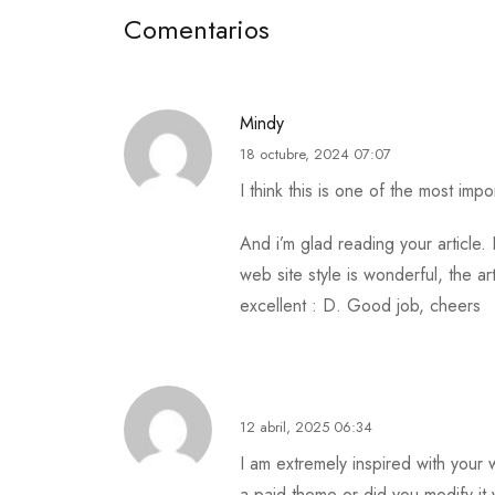
Comentarios
Mindy
18 octubre, 2024 07:07
I think this is one of the most impo
And i’m glad reading your article
web site style is wonderful, the arti
excellent : D. Good job, cheers
12 abril, 2025 06:34
I am extremely inspired with your wr
a paid theme or did you modify it y