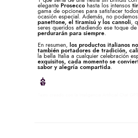
elegante
Prosecco
hasta los intensos
ti
gama de opciones para satisfacer todos 
ocasión especial. Además, no podemos
panettone, el tiramisú y los cannoli
, 
seres queridos añadiendo ese toque de 
perdurarán para siempre
.
En resumen,
los productos italianos no
también portadores de tradición, cal
la bella Italia a cualquier celebración 
exquisitos, cada momento se conviert
sabor y alegría compartida
.
Texto creado con la Inteligencia Artificial Chat GPT