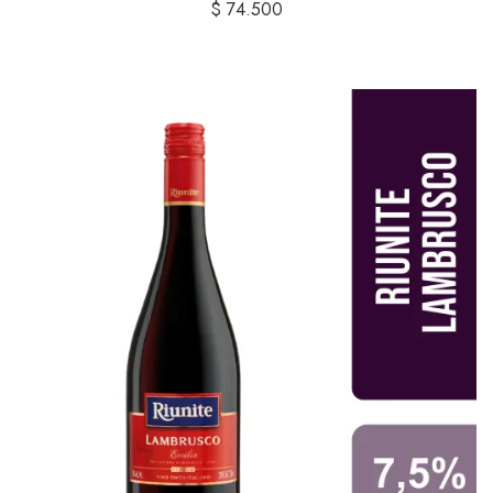
$
74.500